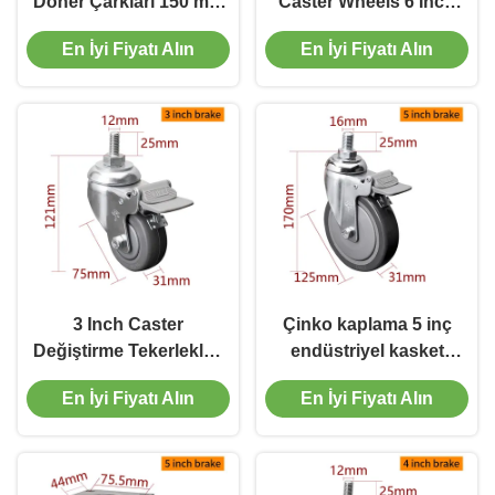
Döner Çarkları 150 mm
Caster Wheels 6 Inch
6 inç 130 kg Yük
130kg Filmiş TPU
En İyi Fiyatı Alın
En İyi Fiyatı Alın
Chrome Kaplama
Caster
3 Inch Caster
Çinko kaplama 5 inç
Değiştirme Tekerlekleri
endüstriyel kasket
75mm Filmiş Orta
tekerlekleri 130kg yüklü
En İyi Fiyatı Alın
En İyi Fiyatı Alın
Görevli Castorlar
ipli TPU kasket