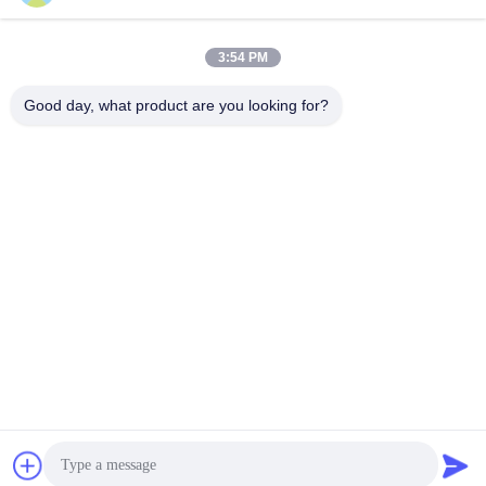
Adresimiz
3:54 PM
şirket adresi
Oda 1003, Nansha Uluslararası Yetenek Limanı, 167 Haibin Yolu,
Good day, what product are you looking for?
Nansha Sokağı, Guangzhou, Çin
Fabrika Adresi
Chumen Bilimsel ve Teknolojik Sanayi Bölgesi, Yuhuan, Zhejiang,
Çin
Tel
86--17701960455
Çin İyi Kalite Endüstriyel tekerlekler Tedarikçi. Telif hakkı © -2026
Guangzhou EDL Casters Co.,Ltd. - Tüm haklar saklıdır.
Gizlilik Politikası
|
Site Haritası