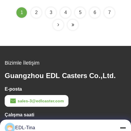
1
2
3
4
5
6
7
Bizimle İletişim
Guangzhou EDL Casters Co.,Ltd.
E-posta
sales-3@edlcaster.com
Çalışma saati
08:30-17:30
EDL-Tina