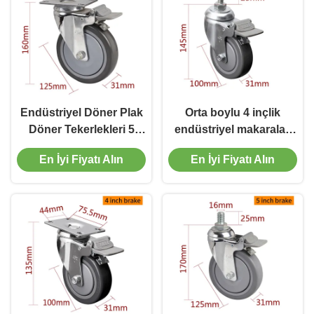
Endüstriyel Döner Plak
Orta boylu 4 inçlik
Döner Tekerlekleri 5
endüstriyel makaralar,
Inch Döner Tekerlekleri
100 mm döner makara
En İyi Fiyatı Alın
En İyi Fiyatı Alın
125mm
tekerlekleri ve frenler.