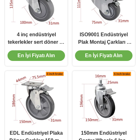
4 inç endüstriyel
ISO9001 Endüstriyel
tekerlekler sert döner ve
Plak Montaj Çarkları 3
frenle krom kaplama
inç 75mm 5723P-77
En İyi Fiyatı Alın
En İyi Fiyatı Alın
EDL Endüstriyel Plaka
150mm Endüstriyel