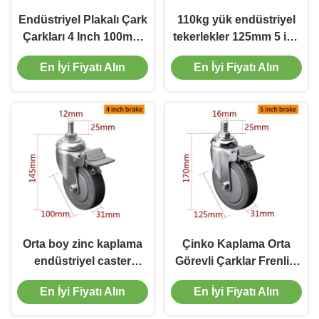
Endüstriyel Plakalı Çark
110kg yük endüstriyel
Çarkları 4 Inch 100mm
tekerlekler 125mm 5 inç
Çark Çarkı Üreticileri
dişli tekerlekler
En İyi Fiyatı Alın
En İyi Fiyatı Alın
Orta boy zinc kaplama
Çinko Kaplama Orta
endüstriyel caster
Görevli Çarklar Frenli 5
tekerlekleri 4 inç 110kg
Inç Döner Çarklar
En İyi Fiyatı Alın
En İyi Fiyatı Alın
iplikli TPE caster